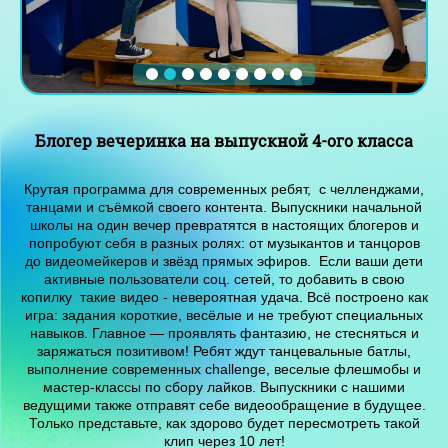
Блогер вечеринка на выпускной 4-ого класса
Крутая программа для современных ребят, с челленджами,
танцами и съёмкой своего контента. Выпускники начальной
школы на один вечер превратятся в настоящих блогеров и
попробуют себя в разных ролях: от музыкантов и танцоров
до видеомейкеров и звёзд прямых эфиров. Если ваши дети
активные пользователи соц. сетей, то добавить в свою
копилку такие видео - невероятная удача. Всё построено как
игра: задания короткие, весёлые и не требуют специальных
навыков. Главное — проявлять фантазию, не стесняться и
заряжаться позитивом! Ребят ждут танцевальные батлы,
выполнение современных challenge, веселые флешмобы и
мастер-классы по сбору лайков. Выпускники с нашими
ведущими также отправят себе видеообращение в будущее.
Только представьте, как здорово будет пересмотреть такой
клип через 10 лет!