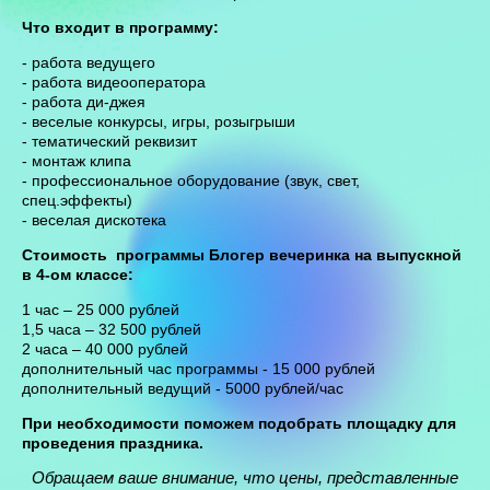
Что входит в программу:
- работа ведущего
- работа видеооператора
- работа ди-джея
- веселые конкурсы, игры, розыгрыши
- тематический реквизит
- монтаж клипа
- профессиональное оборудование (звук, свет,
спец.эффекты)
- веселая дискотека
Стоимость программы Блогер вечеринка на выпускной
в 4-ом классе:
1 час – 25 000 рублей
1,5 часа – 32 500 рублей
2 часа – 40 000 рублей
дополнительный час программы - 15 000 рублей
дополнительный ведущий - 5000 рублей/час
При необходимости поможем подобрать площадку для
проведения праздника.
Обращаем ваше внимание, что цены, представленные