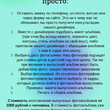
просто:
Оставить заявку по телефону, эл.почте, вотсап или
через форму на сайте. Это ни к чему вас не
обязывает, вы просто получите консультацию
нашего дизайнера.
Вместе с дизайнером подобрать макет альбома.
(при этом Вы всегда можете поменять цвет,
контуры, стиль альбома на свой вкус), либо
пригласив нашего дизайнера с образцами альбомов
к вам в садик или школу.
Выбрать дату фотосъемки. Наш фотограф подъедет
для съемки деток в детский сад или школу. Так же
при желании в выпускной альбом могут быть
добавлены фото, предоставленные заказчиком.
Выбор фотографий. Из отснятого фотографом
фотоматериала вы можете выбрать те кадры,
которые должны войти в фотоальбом выпускника.
Проверка макета выпускного альбома.
Печать и сборка альбома.
Стоимость
изготовления выпускных фотоальбомов
от
1000 рублей с человека.
В стоимость фотоальбома уже